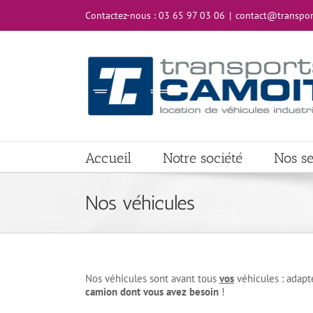
Passer
Contactez-nous :
03 65 97 03 06
|
contact@transport
au
contenu
Accueil
Notre société
Nos se
Nos véhicules
Nos véhicules sont avant tous
vos
véhicules : adapt
camion dont vous avez besoin
!