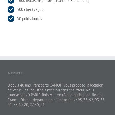
1600 livraisons / mois (chantiers Franciliens)
300 clients / jour
50 poids lourds
A PROPOS
Depuis 40 ans, Transports CAMOIT vous propose la location
de véhicules industriels avec ou sans chauffeur. Nous
intervenons à PARIS, Roissy et en région parisienne, Ile-de-
France, Oise et départements limitrophes : 95, 78, 92, 93, 75,
91, 77, 60, 80, 27, 45, 51.