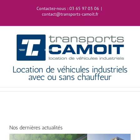
Passer
au
Contactez-nous :
03 65 97 03 06
|
contact@transports-camoit.fr
contenu
Location de véhicules industriels
avec ou sans chauffeur
Nos dernières actualités